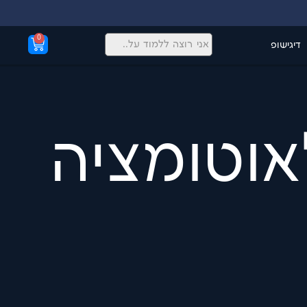
0
דיגישופ
לאוטומציה