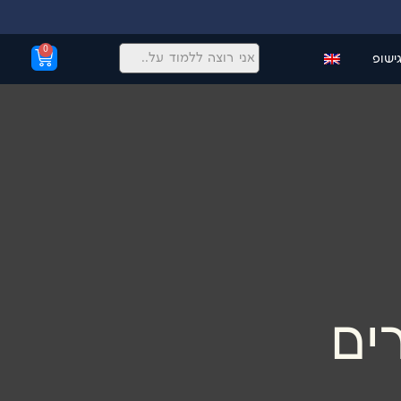
0
גישופ
ים