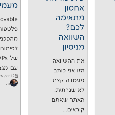
מעמי
אחסון
מתאימה
לכם?
פלטפור
השוואה
מהפכני
מניסיון
לפיתוח 
את ההשוואה
עם מגבל
הזו אני כותב
12 יולי, 2026
מעמדה קצת
גיל רו
לא שגרתית:
האתר שאתם
קוראים...