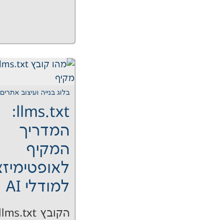
בלוג בנייה ועיצוב אתרים
llms.txt:
המדריך
המקיף
לאופטימיזצ
למודלי AI
הקובץ llms.txt