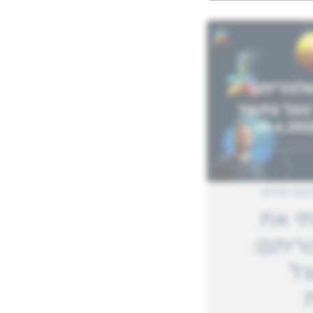
עיצוב אתרים
י את
ריתם:
גל