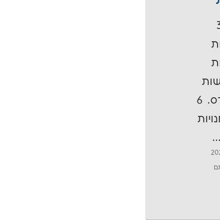
ת
ת
ות
בווקומרס. 6
נויות
.
תם