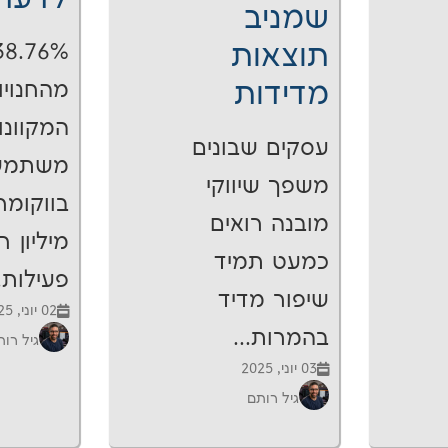
שמניב
תוצאות
38.76%
מדידות
מהחנויו
המקוונו
עסקים שבונים
משתמש
משפך שיווקי
מובנה רואים
מיליון ח
כמעט תמיד
פעילות..
שיפור מדיד
02 יוני, 2025
בהמרות...
גיל רו
03 יוני, 2025
גיל רותם