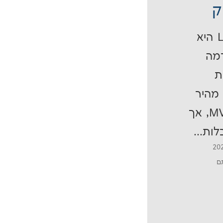
ק
Lovable היא
מה
ת
מהיר
של MVPs, אך
ות...
תם