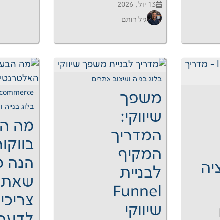
13 יולי, 2026
גיל רותם
בלוג בנייה ועיצוב אתרים
commerce
משפך
בלוג בנייה ו
שיווקי:
מה הב
המדריך
בווקו
המקיף
הנה מ
יה
לבניית
שאתם
Funnel
צריכי
שיווקי
לדעת