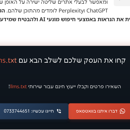
ChatGPT וPerplexity לומדים מהתוכן שלהם.
יכולה להגביר משמעותית את הנראות באמצעי
קחו את העסק שלכם לשלב הבא עם
ms.txt
השאירו פרטים וקבלו ייעוץ
חינם
עבור שירותי
llms.txt
!
דברו איתנו בוואטסאפ
חייגו עכשיו: 0733744651