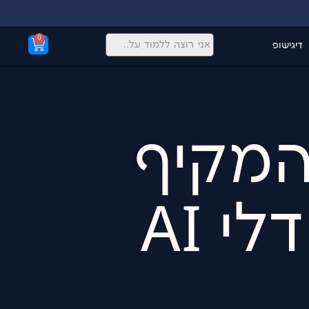
0
דיגישופ
יך המקיף
י AI