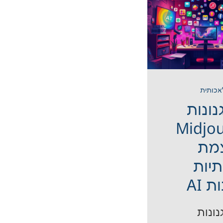
אכותית
גנונות
Midjo
מת
תיות
 AI
ונות