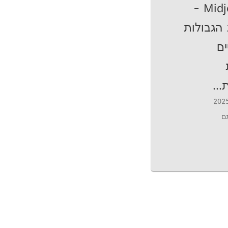
Midjourney -
הגבולות
ים
..
תם