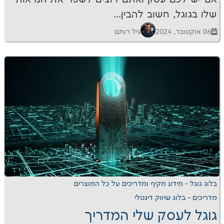
חשוב להבין...
גיל רותם
דע מקיף ומדריכים על כל המוצרים
שיווק דיגטלי
סק שלי המדריך