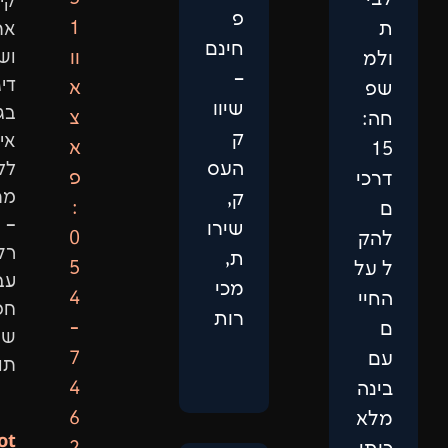
קידום
פ
1
אתרים
חינם
וו
ושיווק
–
דיגיטלי
א
שיוו
בגישה
צ
ק
אישית,
א
העס
ללא
פ
מתווכים
ק,
:
–
שירו
0
רק
ת,
5
עבודה
מכי
4
חכמה
רות
-
שמביאה
7
תוצאות.
4
6
Not