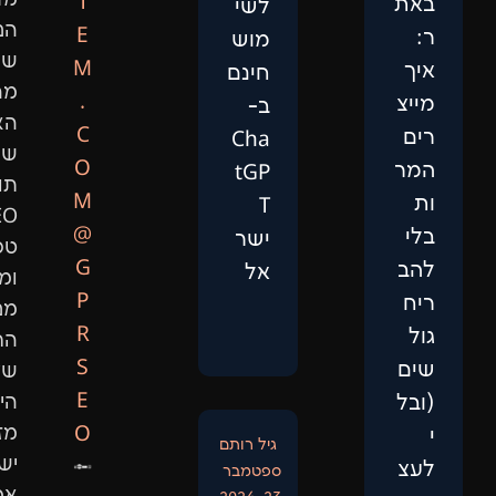
T
לשי
הנתונים,
E
מוש
שיפור
M
חינם
מהירות
.
ב-
האתר,
C
Cha
שיווק
O
tGP
תוכן,
M
T
SEO
@
ישר
טכני
G
אל
ומיתוג.
P
מנועי
R
החיפוש
S
של
E
היום
O
מזהים
גיל רותם
ישויות
ספטמבר
אמיתיות,