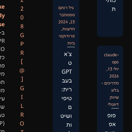
2
Like
גיל רותם
2
Anybody
ספטמבר
0
23, 2024
Else:
8
חדשות
,
ב-
G
פרודוקטי
GPR
ביות
P
SEO
R
צ'א
כל
[
ט
פרויקט
@
GPT
משלב
]
בעב
תכנות
G
רית:
מותאם,
I
טיפי
עיבוד
L
ם
שפה
R
טבעית
ושיט
(NLP),
O
ות
מדעי