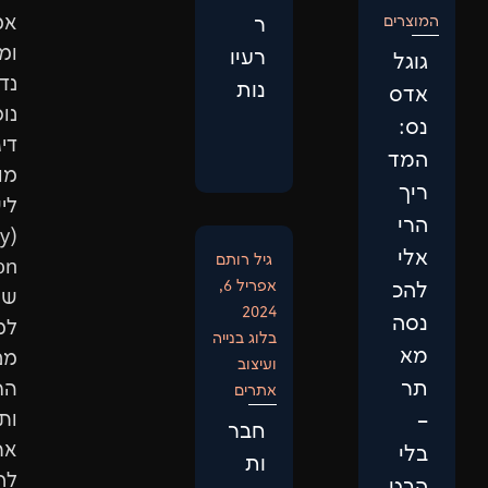
אמין
ר
ומוביל,
רעיו
נדרשת
נות
נוכחות
דיגיטלית
מותאמת
לישות
(Entity
גיל רותם
ptimization)
אפריל 6,
שתתאים
2024
למבנה
בלוג בנייה
מנועי
ועיצוב
החיפוש
אתרים
ותביא
חבר
אתכם
ות
לראש