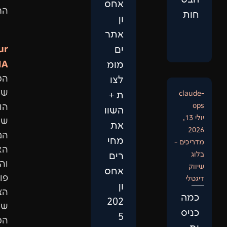
אחס
התוצאות.
ון
אתר
Our
ים
DNA:
מומ
המיקוד
לצו
שלנו
ת +
הוא
השוו
שיפור
את
הנראות
מחי
האורגנית
רים
והגדלת
אחס
פוטנציאל
ון
הצמיחה
202
של
5
המותג