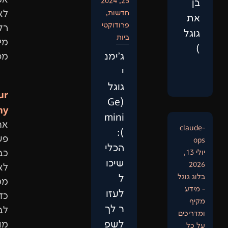
23, 2024
חדשות
,
לא
פרודוקטי
רק
ביות
מילות
‏ג'ימנ
מפתח.
י
גוגל
Our
(Ge
Philosophy:
mini
אתר
):
פשוט
הכלי
כבר
שיכו
לא
ל
מספיק.
לעזו
כדי
ר לך
לבנות
לשפ
מותג