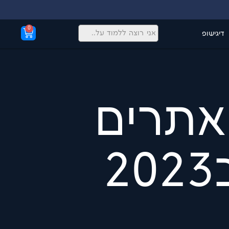
0
דיגישופ
 אתרים