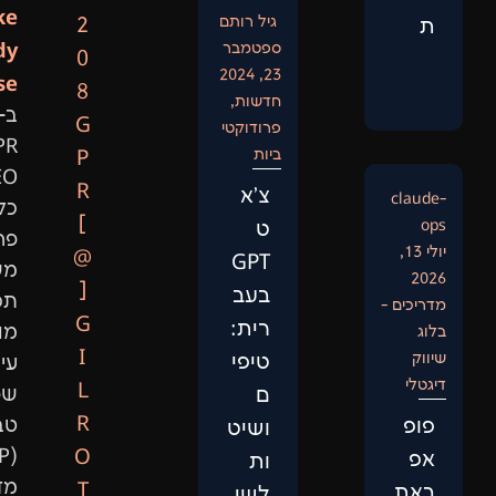
Like
גיל רותם
2
Anybody
ספטמבר
0
23, 2024
Else:
8
חדשות
,
ב-
G
פרודוקטי
GPR
ביות
P
SEO
R
צ'א
כל
[
ט
פרויקט
@
GPT
משלב
]
בעב
תכנות
G
רית:
מותאם,
I
טיפי
עיבוד
L
ם
שפה
R
טבעית
ושיט
(NLP),
O
ות
מדעי
T
לשי