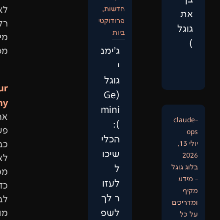
חדשות
,
לא
פרודוקטי
רק
ביות
מילות
‏ג'ימנ
מפתח.
י
גוגל
Our
(Ge
Philosophy:
mini
אתר
):
פשוט
הכלי
כבר
שיכו
לא
ל
מספיק.
לעזו
כדי
ר לך
לבנות
לשפ
מותג