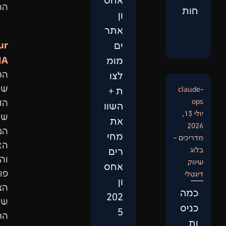
אחס
התוצאות.
ון
אתר
Our
ים
DNA:
מומ
המיקוד
לצו
שלנו
ת +
הוא
השוו
שיפור
את
הנראות
מחי
האורגנית
רים
והגדלת
אחס
פוטנציאל
ון
הצמיחה
202
של
5
המותג