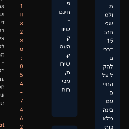
פ
1
אתרים
חינם
וו
ושיווק
–
דיגיטלי
א
שיוו
בגישה
צ
ק
אישית,
א
העס
ללא
פ
מתווכים
ק,
:
–
שירו
0
רק
ת,
5
עבודה
מכי
4
חכמה
רות
-
שמביאה
7
תוצאות.
4
6
Not
2