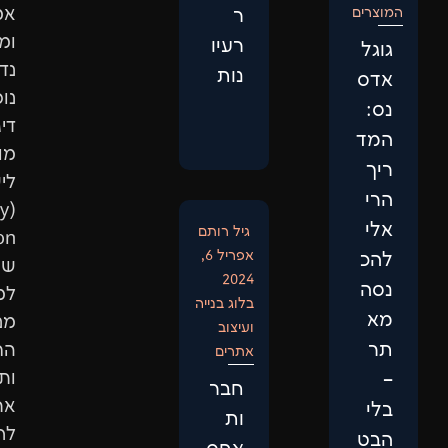
אמין
ר
ומוביל,
רעיו
נדרשת
נות
נוכחות
דיגיטלית
מותאמת
לישות
(Entity
גיל רותם
ptimization)
אפריל 6,
שתתאים
2024
למבנה
בלוג בנייה
מנועי
ועיצוב
החיפוש
אתרים
ותביא
חבר
אתכם
ות
לראש