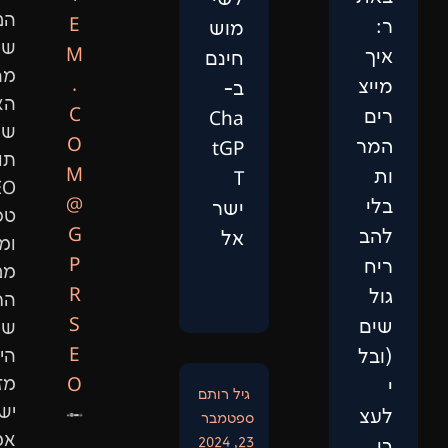
הנתונים,
E
מוש
שיפור
M
חינם
מהירות
.
ב-
האתר,
C
Cha
שיווק
O
tGP
תוכן,
M
T
SEO
@
ישר
טכני
G
אל
ומיתוג.
P
מנועי
R
החיפוש
S
של
E
היום
O
מזהים
גיל רותם
ישויות
ספטמבר
אמיתיות,
23, 2024