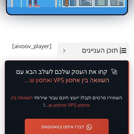
[aivoov_player]
עניינים
ו את העסק שלכם לשלב הבא עם
אה בין אחסון VPS ואחסון ש...
טים וקבלו ייעוץ
חינם
עבור שירותי
השוואה בין
אחסון VPS ואחסון ש...
!
דברו איתנו בוואטסאפ