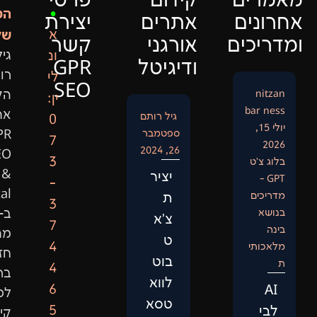
ם
קידום
פרטי
המייסד
•
ם
אתרים
יצירת
שלנו:
א
ם
אורגני
קשר
ונ
גיל
ודיגיטל
GPR
רותם
לי
SEO
הקים
ין:
את
גיל רותם
0
ספטמבר
GPR
7
26, 2024
SEO
3
&
יציר
-
Digital
ת
3
ב-2015
צ'א
7
מתוך
ט
4
חזון
בוט
4
ברור:
לווא
6
לספק
טסא
5
קידום