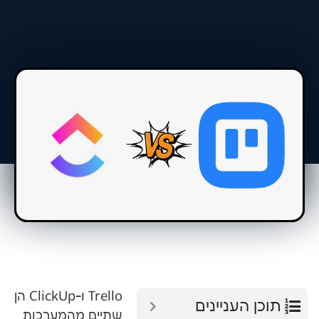
Trello ו-ClickUp הן
עניינים
שתיים מהמערכות