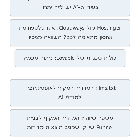
בעידן ה-AI יש לזה יתרון
Hostinger מול Cloudways: איזו פלטפורמת
סון מתאימה לכם? השוואה מניסיון
ניות של Lovable: ניתוח מעמיק
llms.txt: המדריך המקיף לאופטימיזציה
למודלי AI
פך שיווקי: המדריך המקיף לבניית
וקי שמניב תוצאות מדידות