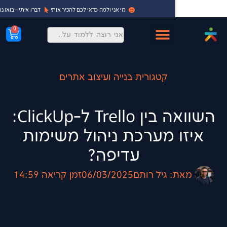
מי אני ולמה כדאי לכם להכיר אותי
דברו איתי - בואו נתחיל!
0
קטגורית בנייה ועיצוב אתרים
השוואה בין Trello ל-ClickUp:
 מערכת ניהול משימות
עדיפה?
:
גיל רותם
06/03/2025
זמן קריאה
14:59