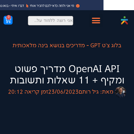
מי אני ולמה כדאי לכם להכיר אותי
דברו איתי - בואו נתחיל!
0
אכותית
OpenAI API מדריך פשוט
ת ותשובות
:
גיל רותם
23/06/2023
זמן קריאה
20:12