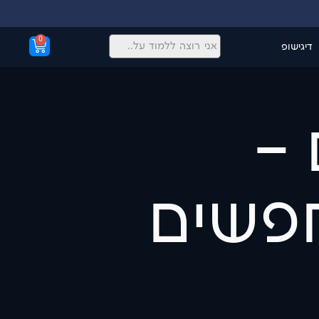
0
דיגישופ
 –
פשים