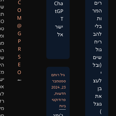
האתר,
C
Cha
שיווק
O
tGP
תוכן,
M
T
SEO
@
ישר
טכני
G
אל
ומיתוג.
P
מנועי
R
החיפוש
S
של
E
היום
O
מזהים
גיל רותם
ישויות
ספטמבר
אמיתיות,
23, 2024
חדשות
,
לא
פרודוקטי
רק
ביות
מילות
‏ג'ימנ