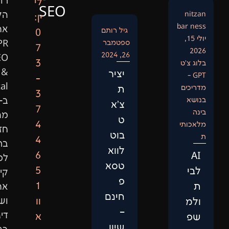
רותם
לי
SEO
הקים
ין:
את
גיל רותם
0
ספטמבר
GPR
7
26, 2024
SEO
3
&
יציר
-
Digital
ת
3
ב-2015
צ'א
7
מתוך
ט
4
חזון
בוט
4
ברור:
לווא
6
לספק
טסא
5
קידום
פ
1
אתרים
חינם
וו
ושיווק
–
דיגיטלי
א
שיוו