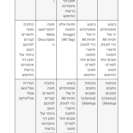
תוכן דף
T
אינטרנט
ברשת
החיפוש
ביצוע
תגיות אלט
מטה
כתיבת
צ
אופטימיזצ
תמונה
דסקריפשן
מטה
יה של
(Image
Meta
תיאורים
תגיות Alt
Alt Tags)
Descriptio
קצרים
כדי לספק
n
לסיכום
תיאורי
הטוב
תמונה
ביותר של
ר
טובים יותר
תוכן דף
לסורקי
אינטרנט
מנועי
ברשת
החיפוש
החיפוש
סכמות
ביצוע
כתיבת
הגדרת
נתונים
אופטימיזצ
מטה
גוגל טאג
מובנים
יה של
תיאורים
וגוגל
(Schema
תגיות Alt
קצרים
אנליטיקס
Markup)
כדי לספק
לסיכום
תיאורי
הטוב
תמונה
ביותר של
טובים יותר
תוכן דף
לסורקי
אינטרנט
מנועי
ברשת