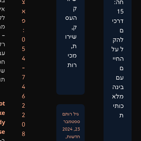
בגישה
צ
ק
אישית,
א
העס
ללא
פ
מתווכים
ק,
:
–
שירו
0
רק
ת,
5
עבודה
מכי
4
חכמה
רות
-
שמביאה
7
תוצאות.
4
6
Not
2
Like
גיל רותם
2
Anybody
ספטמבר
0
23, 2024
Else:
8
חדשות
,