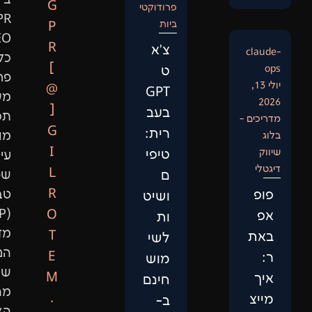
ב-
G
פרודוקטי
GPR
ביות
P
SEO
R
צ'א
כל
[
ט
פרויקט
@
GPT
משלב
]
בעב
תכנות
G
רית:
מותאם,
I
טיפי
עיבוד
L
ם
שפה
R
טבעית
ושיט
(NLP),
O
ות
מדעי
T
לשי
הנתונים,
E
מוש
שיפור
M
חינם
מהירות
.
ב-