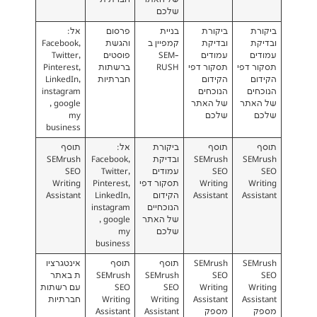
שלכם
ביקורת
בניית
פרסום
אל:
ובדיקת
קמפיין ב
והגשת
Facebook,
עמודים
SEM-
פוסטים
Twitter,
י
תסקור דפי
RUSH
ברשתות
Pinterest,
הקידום
חברתיות
LinkedIn,
הנוכחים
instagram
של האתר
, google
שלכם
my
business
תוסף
ביקורת
אל:
תוסף
SEMrush
ובדיקת
Facebook,
SEMrush
SEO
עמודים
Twitter,
SEO
Writing
תסקור דפי
Pinterest,
Writing
Assistant
הקידום
LinkedIn,
Assistant
הנוכחיים
instagram
של האתר
, google
שלכם
my
business
SEMrush
תוסף
תוסף
אינטגרציו
SEO
SEMrush
SEMrush
ת באתר
Writing
SEO
SEO
עם רשתות
Assistant
Writing
Writing
חברתיות
מספק
Assistant
Assistant