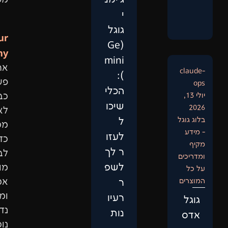
מפתח.
י
גוגל
Our
(Ge
Philosophy:
mini
אתר
):
פשוט
הכלי
כבר
שיכו
לא
ל
מספיק.
לעזו
כדי
ר לך
לבנות
לשפ
מותג
אמין
ר
ומוביל,
רעיו
נדרשת
נות
נוכחות