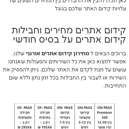
בין את ההבדלים בין המחירים השונים של
ם האתר שלכם בגוגל
תרים מחירים וחבילות
אתרים על בסיס חודשי
מחירון קידום אתרים אורגני
ם ל
שלנו.
כאן את כל השירותים והפעולות שאנחנו
נת לקדם את האתר שלכם. ניתן להפסיק את
בור בין החבילות בכל זמן נתון וללא שום
OF- PAGE
OF- PAGE
ON- PAGE
ON-PAGE
O
P
קידום
קידום
חבילה
חבילה
מקצועי
נקודתי
בסיסית
מקצועית
12
בין 5-12
בין 1-5
רק ב –
רק ב –
ר
דפים
דפים
195X6 ₪
295X6 ₪