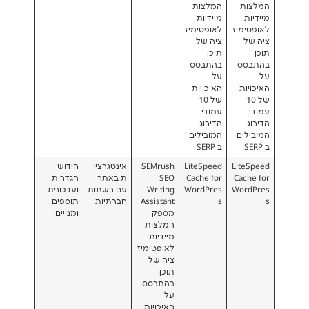
המלצות
מיידיות
ז
לאופטימיז
ציה של
תוכן
בהתבסס
על
האיכויות
של 10
עמודי
הדירוג
המובילים
ב SERP
L
LiteSpeed
SEMrush
אינטגרציו
חידוש
C
Cache for
SEO
ת באתר
הגדרות
W
WordPres
Writing
עם רשתות
ועדכונית
s
Assistant
חברתיות
תוספים
מספק
ומנויים
המלצות
מיידיות
לאופטימיז
ציה של
תוכן
בהתבסס
על
האיכויות