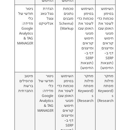
החיפוש
החיפוש
השימוש
סכמות
הגדרת
ניטור
בסימון
נתונים
גוגל טאג
חודשי של
י
סכמות כדי
מובנים
וגוגל
כלי
לשפר את
(Schema
אנליטיקס
מדידה:
ו
האופן שבו
Markup)
Google
מנועי
Analytics
חיפוש
& TAG
קוראים
MANAGER
ומייצגים
דף ב-
SERP
(תוצאות
החיפוש)
מחקר
השימוש
ניטור
מיטוב
מילות
בסימון
חודשי של
פרופילים
מפתח
סכמות כדי
כלי
ברשת
(
(Keyword
לשפר את
מדידה:
החברתית
s
האופן שבו
Google
R
Research)
מנועי
Analytics
חיפוש
& TAG
קוראים
MANAGER
ומייצגים
דף ב-
SERP