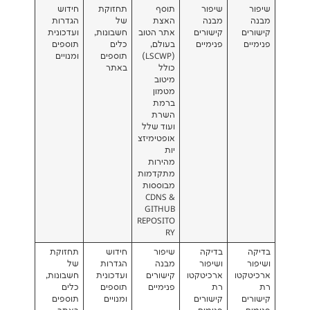
שיפור
תוסף
תחזוקת
חידוש
מבנה
האצת
של
הגדרות
קישורים
אתר הטוב
חשבונות,
ועדכונית
פנימיים
בעולם,
כלים
תוספים
(LSCWP)
תוספים
ומנויים
כולל
באתר
מיטוב
מטמון
ברמת
השרת
ועוד שלל
אופטימיזצ
יות
מהירות
מתקדמות
מבוססות
CDNS &
GITHUB
REPOSITO
RY
בדיקה
שיפור
חידוש
תחזוקת
ושיפור
מבנה
הגדרות
של
ו
ארכיטקטו
קישורים
ועדכונית
חשבונות,
רת
פנימיים
תוספים
כלים
קישורים
ומנויים
תוספים