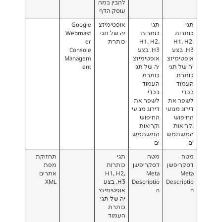
להבין במה
עוסק הדף
תגי
אופטימיזצ
Google
כותרות
יה של תגי
Webmast
H1, H2,
כותרת
er
H3. בצע
Console
צ
אופטימיזצ
Managem
י
יה של תגי
ent
כותרת
העמוד
בכדי
לשפר את
עי
דירוג מנועי
החיפוש
וקריאות
ש
המשתמש
ים
מטה
תגי
תחזוקת
ן
דסקריפשן
כותרות
מפת
Meta
H1, H2,
אתרים
D
Descriptio
H3. בצע
XML
n
אופטימיזצ
יה של תגי
כותרת
העמוד