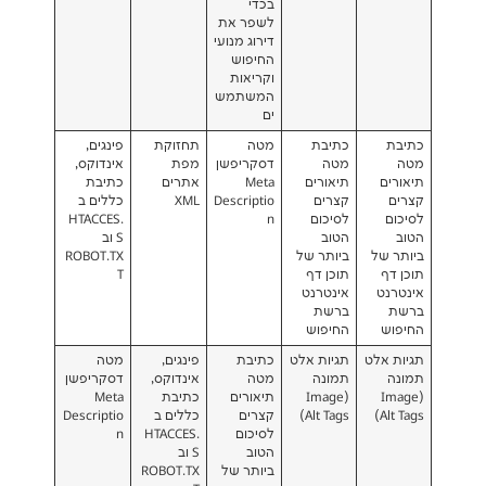
בכדי
לשפר את
דירוג מנועי
החיפוש
וקריאות
המשתמש
ים
כתיבת
מטה
תחזוקת
פינגים,
מטה
דסקריפשן
מפת
אינדוקס,
תיאורים
Meta
אתרים
כתיבת
קצרים
Descriptio
XML
כללים ב
לסיכום
n
.HTACCES
הטוב
S וב
ביותר של
ROBOT.TX
תוכן דף
T
אינטרנט
ברשת
החיפוש
ט
תגיות אלט
כתיבת
פינגים,
מטה
תמונה
מטה
אינדוקס,
דסקריפשן
(Image
תיאורים
כתיבת
Meta
Alt Tags)
קצרים
כללים ב
Descriptio
לסיכום
.HTACCES
n
הטוב
S וב
ביותר של
ROBOT.TX