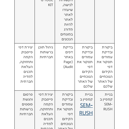
הקשורות
G TOOL
לנישה,
KIT
שיעזרו
לאתר
לאתר
להיות
מדורג
במונחים
הנכונים
ביקורת
בדיקת
ניהול תוכן
יצירת דפי
ובדיקת
דפים
ברשתות
פייסבוק
עמודים
באתר
חברתיות
הקמה
ת
תסקור את
(Page
ותחזוקה,
דפי
Audit)
העלאת
הקידום
תכנים
הנוכחיים
למדיה
של האתר
חברתית
שלכם
בניית
ביקורת
יצירת דפי
פרסום
קמפיין ב
ובדיקת
פייסבוק
והגשת
עמודים
הקמה
פוסטים
SEM-
תסקור את
ותחזוקה,
ברשתות
RUSH
דפי
העלאת
חברתיות
הקידום
תכנים
הנוכחים
למדיה
של האתר
חברתית