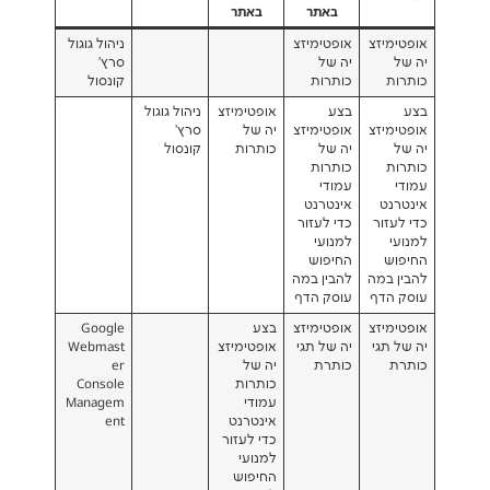
באתר
באתר
צ
אופטימיזצ
ניהול גוגול
יה של
סרץ'
כותרות
קונסול
בצע
אופטימיזצ
ניהול גוגול
צ
אופטימיזצ
יה של
סרץ'
יה של
כותרות
קונסול
כותרות
עמודי
אינטרנט
כדי לעזור
למנועי
החיפוש
ה
להבין במה
ף
עוסק הדף
צ
אופטימיזצ
בצע
Google
י
יה של תגי
אופטימיזצ
Webmast
כותרת
יה של
er
כותרות
Console
עמודי
Managem
אינטרנט
ent
כדי לעזור
למנועי
החיפוש