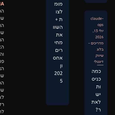
DNA:
מומ
המיקוד
לצו
שלנו
ת +
הוא
השוו
שיפור
את
הנראות
מחי
האורגנית
רים
והגדלת
אחס
פוטנציאל
ון
הצמיחה
202
של
5
המותג
שלכם.
לא
רק
להופיע