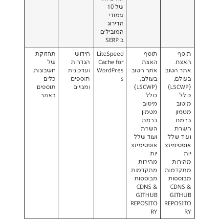
של 10
עמודי
הדירוג
המובילים
ב SERP
תוסף
LiteSpeed
חידוש
תחזוקת
האצת
Cache for
הגדרות
של
ב
אתר הטוב
WordPres
ועדכונית
חשבונות,
בעולם,
s
תוספים
כלים
(LS
(LSCWP)
ומנויים
תוספים
כולל
באתר
מיטוב
מטמון
ברמת
השרת
ועוד שלל
צ
אופטימיזצ
יות
מהירות
ת
מתקדמות
מבוססות
CDNS &
GITHUB
REPOSITO
R
RY