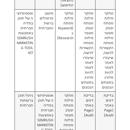
(תוצאות
החיפוש)
מחקר
מחקר
מיטוב
אופטימיזצי
מילות
מילות
פרופילים
ה של תוכן
מפתח
מפתח
ברשת
במדיה
יספק
(Keyword
החברתית
חברתית
מספר
s
באמצעות
מילות
Research)
SEMRUSH
מפתח
MARKETIN
הקשורות
G TOOL
לנישה,
KIT
שיעזרו
לאתר
לאתר
להיות
מדורג
במונחים
הנכונים
בדיקת
מחקר
אופטימיזצי
ניהול תוכן
דפים
מילות
ה של תוכן
ברשתות
באתר
מפתח
במדיה
חברתיות
(Page
יספק
חברתית
Audit)
מספר
באמצעות
מילות
SEMRUSH
מפתח
MARKETIN