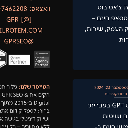
ת צ'אט בוט
וואצאפ: 054-7462208
טסאפ חינם –
GPR [@]
ק העסק, שירות,
ILROTEM.COM
ות
@GPRSEO
המייסד שלנו:
גיל רותם
ספטמבר 23, 2024
פרודוקטיביות
הקים את GPR SEO &
Digital ב-2015 מ
צ'אט GPT בעברית:
ברור: לספק קידום אתר
ם ושיטות
ושיווק דיגיטלי בגישה א
וש חינם ב-
ללא מתווכים – רק עבו