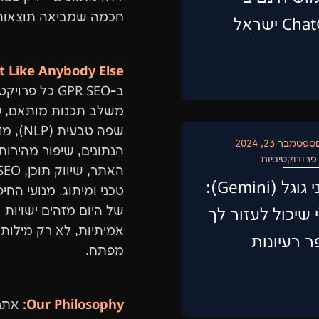
חכמה שמביאה תוצאות
C ישראל
t Like Anybody Else:
ב-GPR SEO כל פרויקט
משלב תכנות מותאם, ע
שפה טבעית (LP
ספטמבר 23, 2024
הנתונים, שיפור מהירות
פרודוקטיביות
האתר, שיווק תוכן, 
‏ג'ימני גוגל (Gemini):
טכני ומיתוג. מנועי החי
של היום מזהים ישויות
 שיכול לעזור לך
אמיתיות, לא רק מילות
 רעיונות
מפתח.
Our Philosophy:
אתר