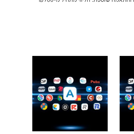
המסלול הדינמי מתאים לסוכני שירות, מכירות, תוכן ותמיכה – כל סוכן שעובד מול קהל ודורש תחזוקה והתאמה שוטפת. הליווי מתחיל מ-₪900