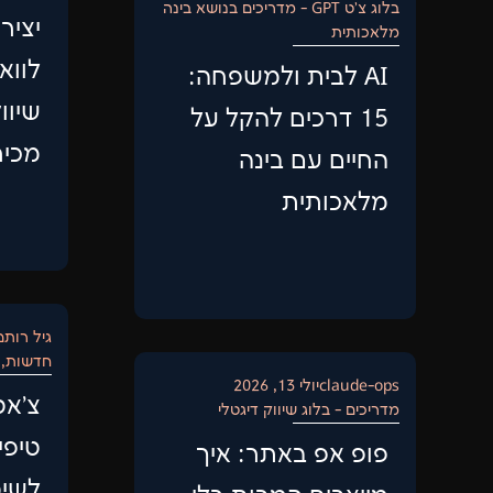
בלוג צ'ט GPT - מדריכים בנושא בינה
יציר
מלאכותית
לווא
AI לבית ולמשפחה:
שיוו
15 דרכים להקל על
מכיר
החיים עם בינה
מלאכותית
גיל רותם
חדשות
,
claude-ops
יולי 13, 2026
מדריכים - בלוג שיווק דיגטלי
טיפי
פופ אפ באתר: איך
לשימ