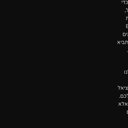
די
,
Ent
תאים
תביא
ו
ציאל
כם.
אלא