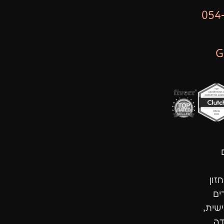
G
תוך חזון
ים
ישית,
דה