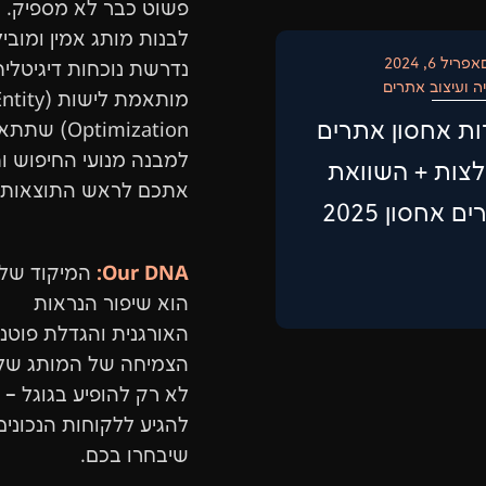
פשוט כבר לא מספיק. כ
לבנות מותג אמין ומוביל
אפריל 6, 2024
נדרשת נוכחות דיגיטלית
יה ועיצוב אתרים
מותאמת לישות (ity
ת אחסון אתרים
Optimization) שת
למבנה מנועי החיפוש ו
צות + השוואת
אתכם לראש התוצאות.
ם אחסון 2025
Our DNA:
המיקוד שלנ
הוא שיפור הנראות
האורגנית והגדלת פוטנ
הצמיחה של המותג של
לא רק להופיע בגוגל – 
להגיע ללקוחות הנכונים
שיבחרו בכם.