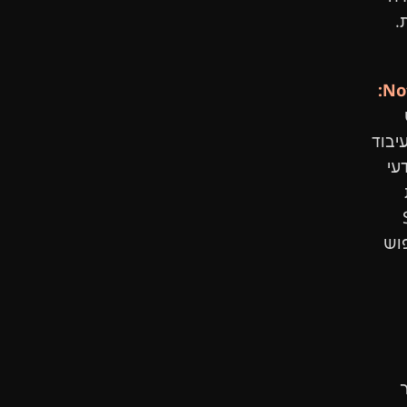
.
No
יבוד
N), מדעי
SEO
פוש