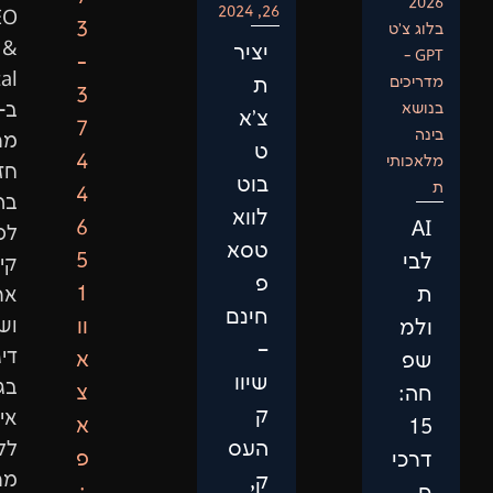
26, 2024
SEO
3
&
יציר
-
Digital
ת
3
ב-2015
צ'א
7
מתוך
ט
4
חזון
בוט
4
ברור:
לווא
6
לספק
טסא
5
קידום
פ
1
אתרים
חינם
וו
ושיווק
–
דיגיטלי
א
שיוו
בגישה
צ
ק
אישית,
א
העס
ללא
פ
מתווכים
ק,
: