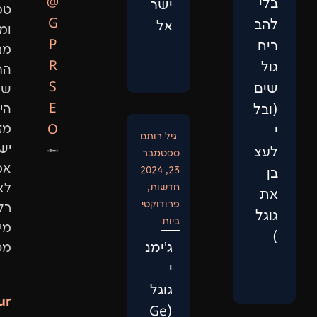
@
ישר
טכני
G
אל
ומיתוג.
P
מנועי
R
החיפוש
S
של
E
היום
O
מזהים
גיל רותם
ישויות
ספטמבר
אמיתיות,
23, 2024
חדשות
,
לא
פרודוקטי
רק
ביות
מילות
‏ג'ימנ
מפתח.
י
גוגל
Our
(Ge