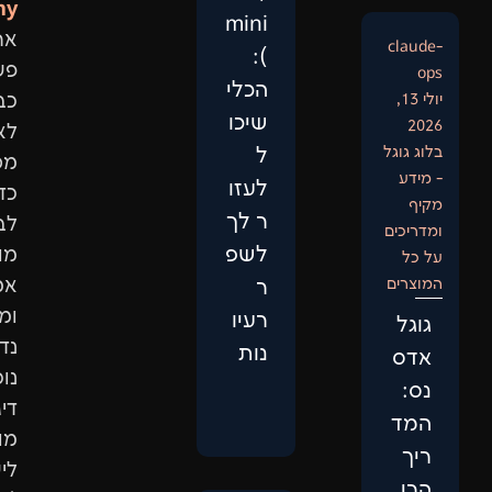
Philosophy:
mini
אתר
):
פשוט
הכלי
כבר
שיכו
לא
ל
מספיק.
לעזו
כדי
ר לך
לבנות
לשפ
מותג
אמין
ר
ומוביל,
רעיו
נדרשת
נות
נוכחות
דיגיטלית
מותאמת
לישות