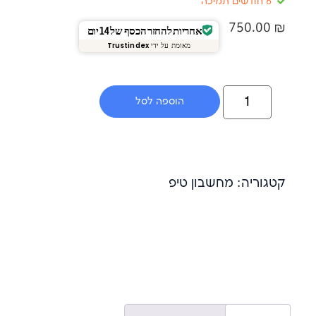
7
אחריות להחזר הכסף של 14 יום
מאומת על ידי
Trustindex
הוספה לסל
: מחשבון טיפ