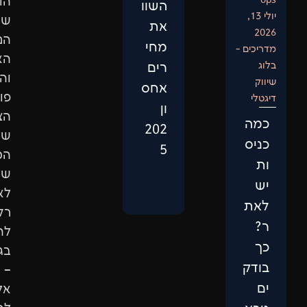
הוא
השוו
שיפור
את
הנראות
מחי
האורגנית
רים
והגדלת
אחס
פוטנציאל
ון
הצמיחה
202
של
5
המותג
שלכם.
לא
רק
להופיע
בגוגל
–
אלא