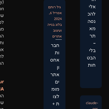
(Entity
גיל רותם
ptimization)
אפריל 6,
שתתאים
2024
למבנה
בלוג בנייה
מנועי
ועיצוב
החיפוש
אתרים
ותביא
חבר
אתכם
ות
לראש
אחס
התוצאות.
ון
אתר
Our
ים
DNA:
מומ
המיקוד
לצו
שלנו
ת +