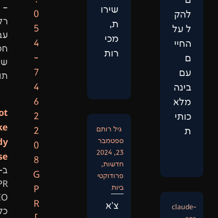
–
שירו
0
רק
ת,
5
עבודה
מכי
4
חכמה
רות
-
שמביאה
7
תוצאות.
4
6
Not
2
Like
גיל רותם
2
Anybody
ספטמבר
0
23, 2024
Else:
8
חדשות
,
ב-
G
פרודוקטי
GPR
ביות
P
SEO
R
צ'א
כל