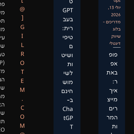
[
ט
פרויקט
@
GPT
משלב
]
בעב
תכנות
G
רית:
מותאם,
I
טיפי
עיבוד
L
ם
שפה
R
טבעית
ושיט
(NLP),
O
ות
מדעי
T
לשי
הנתונים,
E
מוש
שיפור
M
חינם
מהירות
.
ב-
האתר,
C
Cha
שיווק
O
tGP
תוכן,
M
T
SEO