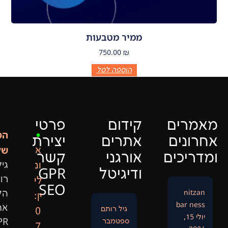
ממיר מטבעות
750.00
₪
הוספה לסל
ם
קידום
פרטי
המייסד
•
ם
אתרים
יצירת
שלנו:
א
ם
אורגני
קשר
ונ
גיל
ודיגיטל
GPR
רותם
לי
SEO
הקים
ין:
את
גיל רותם
0
ספטמבר
GPR
7