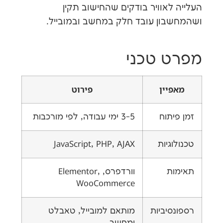
אוויר בודקים שהחישוב תקין
ון עובד חלק במחשב ובמובייל.
 טכני
יין
פירוט
תוח
3-5 ימי עבודה, לפי מורכבות
גיות
JavaScript, PHP, AJAX
ת
וורדפרס, Elementor,
WooCommerce
יביות
מותאם למובייל, טאבלט