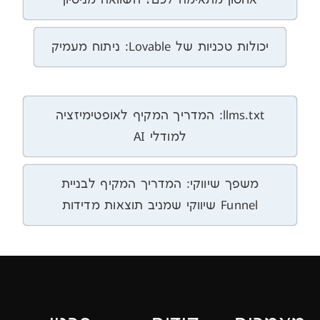
ניות של Lovable: ניתוח מעמיק
llms.txt: המדריך המקיף לאופטימיזציה
למודלי AI
פך שיווקי: המדריך המקיף לבניית
וקי שמניב תוצאות מדידות