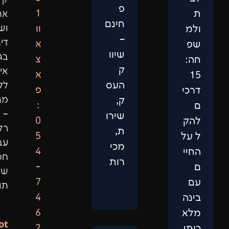
פ
1
אתרים
חינם
וו
ושיווק
–
דיגיטלי
א
שיוו
בגישה
צ
ק
אישית,
א
העס
ללא
פ
מתווכים
ק,
:
–
שירו
0
רק
ת,
5
עבודה
מכי
4
חכמה
רות
-
שמביאה
7
תוצאות.
4
6
Not
2