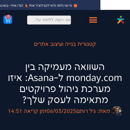
מי אני ולמה כדאי לכם להכיר אותי
דברו איתי - בואו נתחיל!
0
קטגורית בנייה ועיצוב אתרים
שוואה מעמיקה בין
monday.com ל-Asana: איזו
כת ניהול פרויקטים
אימה לעסק שלך?
:
גיל רותם
06/03/2025
זמן קריאה
14:51