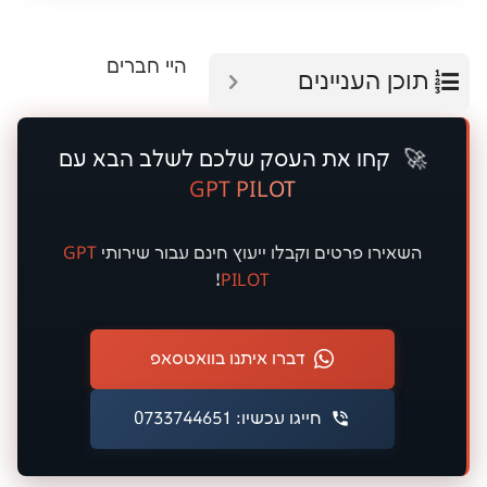
היי חברים
עניינים
ו את העסק שלכם לשלב הבא עם
GPT PILOT
 פרטים וקבלו ייעוץ
חינם
עבור שירותי
GPT
!
PILOT
דברו איתנו בוואטסאפ
חייגו עכשיו: 0733744651