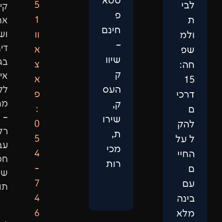
טסא
5
קידום
פ
1
אתרים
חינם
וו
ושיווק
–
דיגיטלי
א
שיוו
בגישה
צ
ק
אישית,
א
העס
ללא
פ
מתווכים
ק,
:
–
שירו
0
רק
ת,
5
עבודה
מכי
4
חכמה
רות
-
שמביאה
7
תוצאות.
4
6