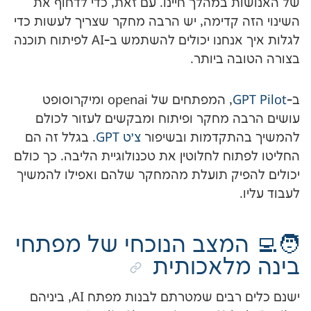
 במהלך חיינו. עם זאת, כדי לדחוף את
 קדימה, יש הרבה מחקר שצריך לעשות כדי
לגלות איך אנחנו יכולים להשתמש ב-AI לפיתוח תוכנה
ה ביותר.
G
, המפתחים של openai ומיקרוסופט
 מחקר ופיתוח ומבקשים לעזור לכולם
תקדמות ובשיפור
צ׳ט GPT
. בגלל זה הם
ח לחלוטין את טכנולוגיית הליבה. כך כולם
יק תועלת מהמחקר שלהם ואפילו להמשיך
 המצב הנוכחי של מפתחי
לאכותית
ישנם כלים רבים שמטרתם לבנות מפתח AI, ביניהם