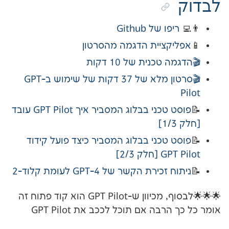
פו של Github
קציית הדגמה מהסרטון
טכנית של 10 דקות
🎬סרטון מלא של 37 דקות של שימוש ב-GPT
פוסט טכני בבלוג המסביר איך GPT Pilot עובד
 טכני בבלוג המסביר כיצד פועל קידוד
לק 2/3]
זכירת הקשר של GPT-4 לעומת קלוד-2
🌟🌟🌟לבסוף, מכיוון ש-GPT Pilot הוא קוד פתוח זה
בה אם תוכל לככב את GPT Pilot