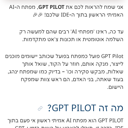
GPT PILOT
הראות לכם את
, מפתח ה-AI
וך ה-IDE שלכם! 🎉🎉
עד כה, ראינו 'מפתחי AI' רבים שהם למעשה רק
מטית או תכונות צ'אט מתקדמות.
GPT Pil פועל כמפתח בפועל שכותב יישומים מוכנים
ה אותם, חוזר על הקוד, שואל אותך
ש סקירה וכו' – בדיוק כמו שמפתח ינהג,
 בני האדם, הם ראש צוות שמפקח
?
GPT PILOT הוא מפתח AI אמיתי ראשון אי פעם בתוך