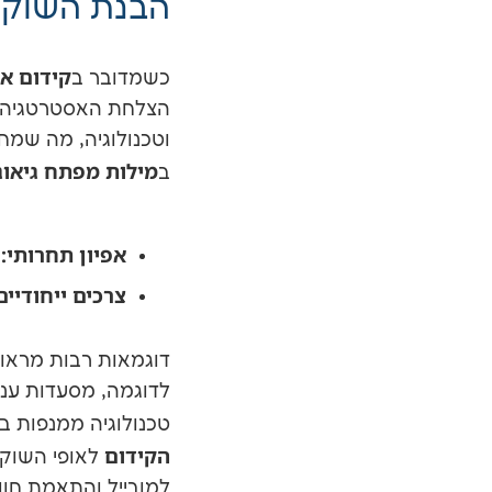
הבנת השוק 
קידום א
כשמדובר ב
הצלחת האסטרטגיה הד
וטכנולוגיה, מה שמח
מילות מפתח גיאוג
ב
אפיון תחרותי:
ב
צרכים ייחודיים
דוגמאות רבות מראו
לדוגמה, מסעדות ענק
טכנולוגיה ממנפות ב
הקידום
לאופי השוק 
למובייל והתאמת חו