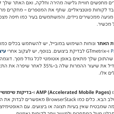
ים מחפשים חוויית גלישה מהירה וחלקה, ואם האתר שלך 
גיעה ממכשירים ניידים, והמשתמשים בעיר כמו חיפה מצפ
 מכשיר.
ת האתר
ונוחות השימוש במובייל, יש להשתמש בכלים כמו
עיצ
P
ו-
GTmetrix
לבדיקת ביצועים. בנוסף, יש לעקוב אחרי
שהתוכן שלך מתאים באופן אוטומטי לכל גודל מסך. דוגמה
GPR, שהצליחה להגדיל את שיעור ההמרות שלה ב-%
ם אלו.
AMP (Accelerated Mobile Pages)
בדיקות שימושיו
ו
ו-
ב הבא. כלים כמו
BrowserStack
מאפשרים לבדוק את האת
מה שמבטיח שאין בעיות תצוגה או ביצועים. עם האופטימיזצ