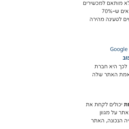
לא מותאם למכשירים
ניידים, אתה עלול לאבד לקוחות פוטנציאליים. שתף את המספרים – מחקרים מראים ש-70%
ים לטעינה מהירה
Google
וב
 לכך היא חברת
35 לאחר שיפרה את התאמת האתר שלה
ת
יכולים לקחת את
ר על מגוון
יה הנכונה, האתר