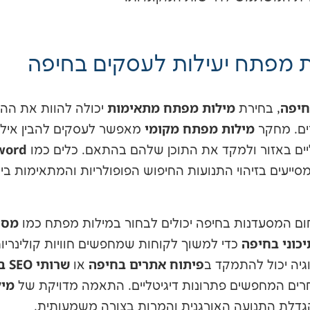
ת מפתח יעילות לעסקים בחיפה
חיפה
מילות מפתח מתאימות
, בחירת
יכולה להוות את ההב
מילות מפתח מקומי
ים. מחקר
מאפשר לעסקים להבין אילו 
word
ים באזור ולמקד את התוכן שלהם בהתאם. כלים כמו
סייעים בזיהוי התנועות החיפוש הפופולריות והמתאימות בי
מסע
ום המסעדנות בחיפה יכולים לבחור במילות מפתח כמו
יכוני בחיפה
כדי למשוך לקוחות שמחפשים חוויות קולינריות
פיתוח אתרים בחיפה
שרותי SEO בחיפה
יה יכול להתמקד ב
או
מיל
רים המחפשים פתרונות דיגיטליים. התאמה מדויקת של
לת התנועה האורגנית והמרות בצורה משמעותית.