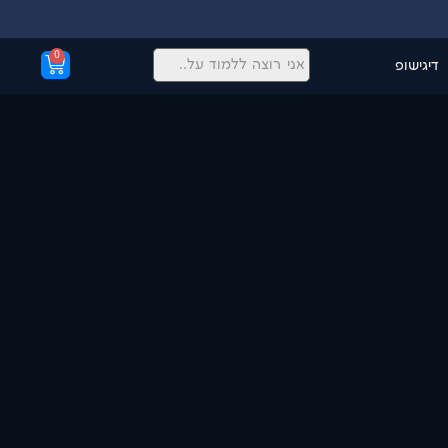
0
דיגישופ