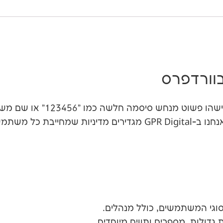
וורדפרס
הרבה פריצות לא דורשות שום ת
SSL לא יעזרו אם הדלת הקדמית פתוחה. אנחנו ב-GPR Digital מגד
וגי המשתמשים, כולל מנהלים.
 גדולות, מספרים ותווים מיוחדים.