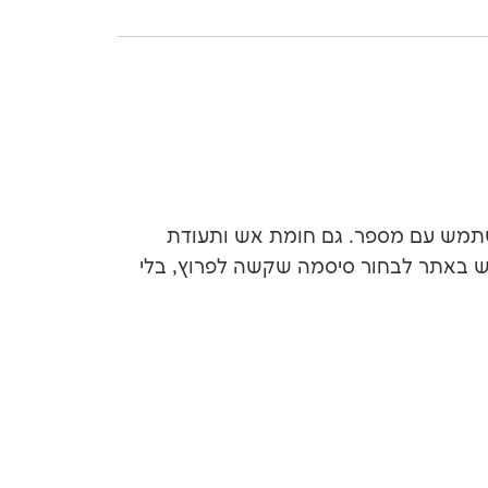
חכום – מישהו פשוט מנחש סיסמה חלשה כמו "123456" או שם משתמש עם מספר. גם חומת אש ותעודת
ירים מדיניות שמחייבת כל משתמש באתר לבחור סיסמה שקשה לפרוץ, בלי