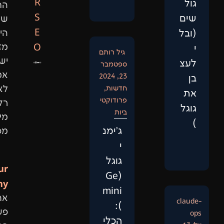
R
החיפוש
S
של
E
היום
O
מזהים
גיל רותם
ישויות
ספטמבר
אמיתיות,
23, 2024
חדשות
,
לא
פרודוקטי
רק
ביות
מילות
‏ג'ימנ
מפתח.
י
גוגל
Our
(Ge
Philosophy:
mini
אתר
):
פשוט
הכלי