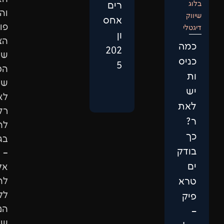
רים
והגדלת
אחס
פוטנציאל
ון
הצמיחה
202
של
5
המותג
שלכם.
לא
רק
להופיע
בגוגל
–
אלא
להגיע
ללקוחות
הנכונים
שיבחרו