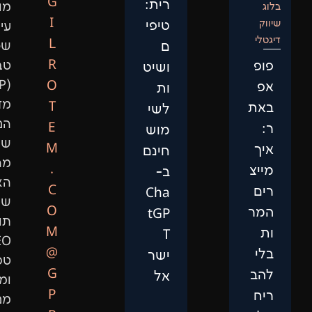
G
רית:
מותאם,
I
טיפי
עיבוד
L
ם
שפה
R
טבעית
ושיט
(NLP),
O
ות
מדעי
T
לשי
הנתונים,
E
מוש
שיפור
M
חינם
מהירות
.
ב-
האתר,
C
Cha
שיווק
O
tGP
תוכן,
M
T
SEO
@
ישר
טכני
G
אל
ומיתוג.
P
מנועי