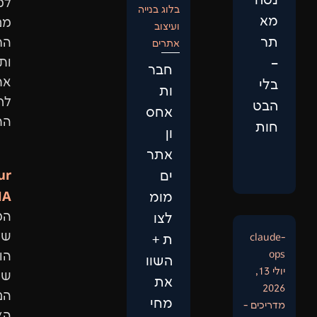
למבנה
בלוג בנייה
מנועי
ועיצוב
החיפוש
אתרים
ותביא
חבר
אתכם
ות
לראש
אחס
התוצאות.
ון
אתר
Our
ים
DNA:
מומ
המיקוד
לצו
שלנו
ת +
הוא
השוו
שיפור
את
הנראות
מחי
האורגנית