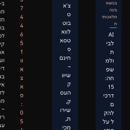
ב-2015
צ'א
7
מתוך
ט
4
חזון
בוט
4
ברור:
לווא
6
לספק
טסא
5
קידום
פ
1
אתרים
חינם
וו
ושיווק
–
דיגיטלי
א
שיוו
בגישה
צ
ק
אישית,
א
העס
ללא
פ
מתווכים
ק,
:
–
שירו
0
רק
ת,
5
עבודה
מכי