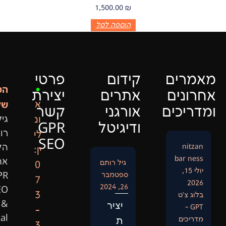
1,500.00
₪
הוספה לסל
ם
קידום
פרטי
המייסד
•
ם
אתרים
יצירת
שלנו:
א
ם
אורגני
קשר
ונ
גיל
ודיגיטל
GPR
רותם
לי
SEO
הקים
ין:
את
גיל רותם
0
ספטמבר
GPR
7
26, 2024
SEO
3
&
יציר
-
Digital
ת
3