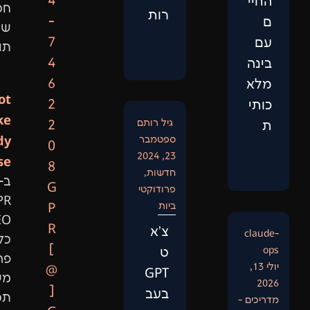
4
חכמה
רות
-
שמביאה
7
תוצאות.
4
6
Not
2
Like
גיל רותם
2
Anybody
ספטמבר
0
23, 2024
Else:
8
חדשות
,
ב-
G
פרודוקטי
GPR
ביות
P
SEO
R
צ'א
כל
[
ט
פרויקט
@
GPT
משלב
]
בעב
תכנות