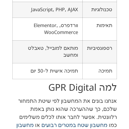
גיות
JavaScript, PHP, AJAX
ת
וורדפרס, Elementor,
WooCommerce
יביות
מותאם למובייל, טאבלט
ומחשב
תמיכה אישית ל-30 יום
GP
ונים את המחשבון לפי שיטת התמחור
ך שההערכה שהוא נותן באמת
ת. אפשר לחבר אותו לכלים משלימים
בון שטח במטרים רבועים
או
מחשבון