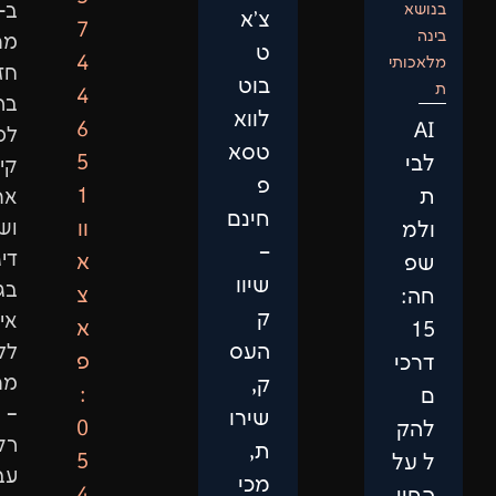
ב-2015
צ'א
7
מתוך
ט
4
חזון
בוט
4
ברור:
לווא
6
לספק
טסא
5
קידום
פ
1
אתרים
חינם
וו
ושיווק
–
דיגיטלי
א
שיוו
בגישה
צ
ק
אישית,
א
העס
ללא
פ
מתווכים
ק,
:
–
שירו
0
רק
ת,
5
עבודה
מכי
4