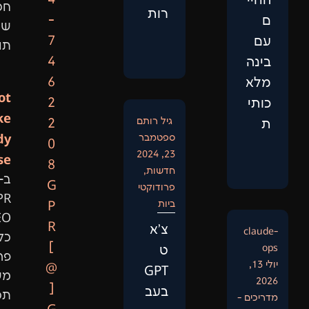
חכמה
רות
-
שמביאה
7
תוצאות.
4
6
Not
2
Like
גיל רותם
2
Anybody
ספטמבר
0
23, 2024
Else:
8
חדשות
,
ב-
G
פרודוקטי
GPR
ביות
P
SEO
R
צ'א
כל
[
ט
פרויקט
@
GPT
משלב
]
בעב
תכנות