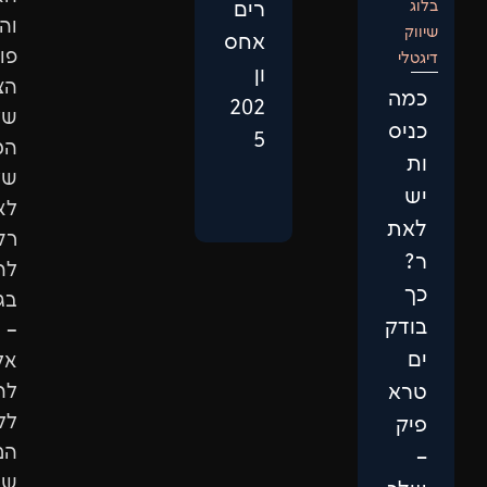
רים
והגדלת
אחס
פוטנציאל
ון
הצמיחה
202
של
5
המותג
שלכם.
לא
רק
להופיע
בגוגל
–
אלא
להגיע
ללקוחות
הנכונים
שיבחרו