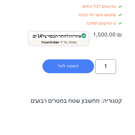
ם לכל החיים
אישי חד פעמי
1,5
אחריות להחזר הכסף של 14 יום
מאומת על ידי
Trustindex
הוספה לסל
: מחשבון שטח במטרים רבועים