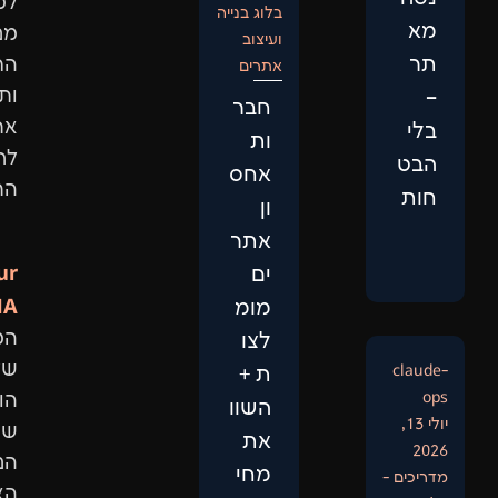
למבנה
בלוג בנייה
מנועי
ועיצוב
החיפוש
אתרים
ותביא
חבר
אתכם
ות
לראש
אחס
התוצאות.
ון
אתר
Our
ים
DNA:
מומ
המיקוד
לצו
שלנו
ת +
הוא
השוו
שיפור
את
הנראות
מחי
האורגנית