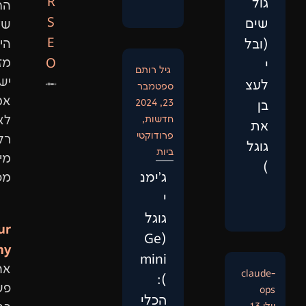
R
החיפוש
S
של
E
היום
O
מזהים
גיל רותם
ישויות
ספטמבר
אמיתיות,
23, 2024
חדשות
,
לא
פרודוקטי
רק
ביות
מילות
‏ג'ימנ
מפתח.
י
גוגל
Our
(Ge
Philosophy:
mini
אתר
):
פשוט
הכלי