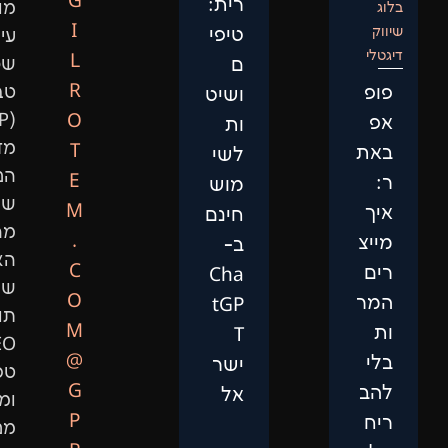
G
רית:
מותאם,
I
טיפי
עיבוד
L
ם
שפה
R
טבעית
ושיט
(NLP),
O
ות
מדעי
T
לשי
הנתונים,
E
מוש
שיפור
M
חינם
מהירות
.
ב-
האתר,
C
Cha
שיווק
O
tGP
תוכן,
M
T
SEO
@
ישר
טכני
G
אל
ומיתוג.
P
מנועי