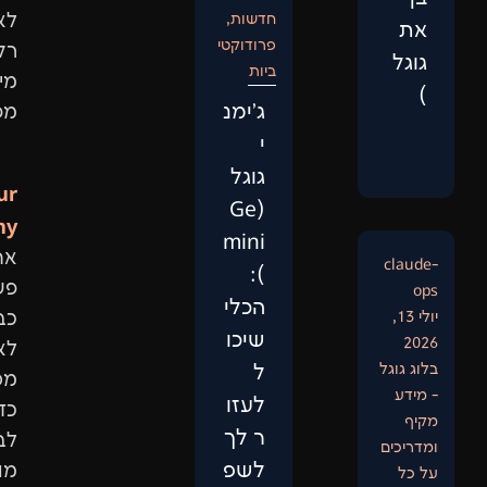
חדשות
,
לא
פרודוקטי
רק
ביות
מילות
‏ג'ימנ
מפתח.
י
גוגל
Our
(Ge
Philosophy:
mini
אתר
):
פשוט
הכלי
כבר
שיכו
לא
ל
מספיק.
לעזו
כדי
ר לך
לבנות
לשפ
מותג