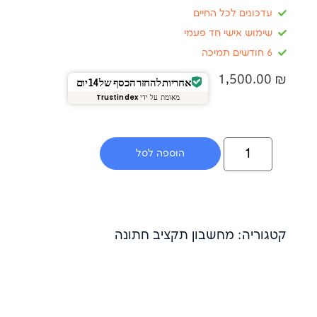
ם לכל החיים
אישי חד פעמי
1,5
אחריות להחזר הכסף של 14 יום
מאומת על ידי
Trustindex
הוספה לסל
: מחשבון תקציב חתונה