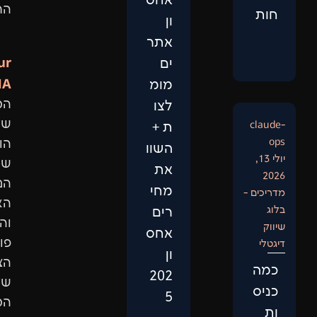
אחס
התוצאות.
ון
אתר
Our
ים
DNA:
מומ
המיקוד
לצו
שלנו
ת +
הוא
השוו
שיפור
את
הנראות
מחי
האורגנית
רים
והגדלת
אחס
פוטנציאל
ון
הצמיחה
202
של
5
המותג