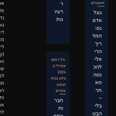
אמין
ר
ומוביל,
רעיו
נדרשת
נות
נוכחות
דיגיטלית
מותאמת
לישות
(Entity
גיל רותם
ptimization)
אפריל 6,
שתתאים
2024
למבנה
בלוג בנייה
מנועי
ועיצוב
החיפוש
אתרים
ותביא
חבר
אתכם
ות
לראש