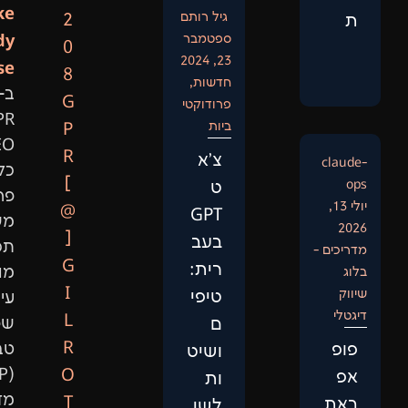
Like
גיל רותם
2
Anybody
ספטמבר
0
23, 2024
Else:
8
חדשות
,
ב-
G
פרודוקטי
GPR
ביות
P
SEO
R
צ'א
כל
[
ט
פרויקט
@
GPT
משלב
]
בעב
תכנות
G
רית:
מותאם,
I
טיפי
עיבוד
L
ם
שפה
R
טבעית
ושיט
(NLP),
O
ות
מדעי
T
לשי