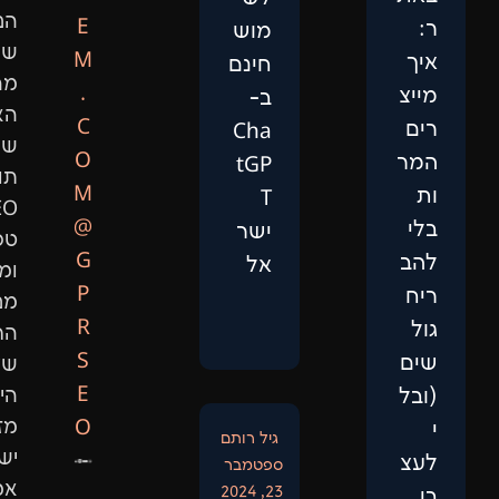
הנתונים,
E
מוש
שיפור
M
חינם
מהירות
.
ב-
האתר,
C
Cha
שיווק
O
tGP
תוכן,
M
T
SEO
@
ישר
טכני
G
אל
ומיתוג.
P
מנועי
R
החיפוש
S
של
E
היום
O
מזהים
גיל רותם
ישויות
ספטמבר
אמיתיות,
23, 2024