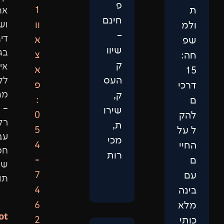
פ
1
אתרים
חינם
וו
ושיווק
–
דיגיטלי
א
שיוו
בגישה
צ
ק
אישית,
א
העס
ללא
פ
מתווכים
ק,
:
–
שירו
0
רק
ת,
5
עבודה
מכי
4
חכמה
רות
-
שמביאה
7
תוצאות.
4
6
Not
2