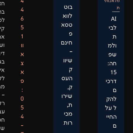
4
חזון
בוט
4
ברור:
לווא
6
לספק
טסא
5
קידום
פ
1
אתרים
חינם
וו
ושיווק
–
דיגיטלי
א
שיוו
בגישה
צ
ק
אישית,
א
העס
ללא
פ
מתווכים
ק,
:
–
שירו
0
רק
ת,
5
עבודה
מכי
4
חכמה
רות
-
שמביאה