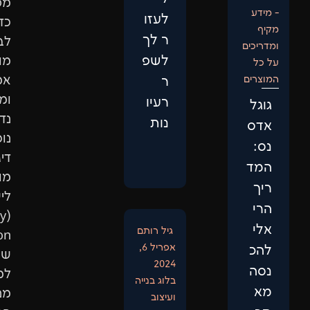
מספיק.
לעזו
כדי
ר לך
לבנות
לשפ
מותג
אמין
ר
ומוביל,
רעיו
נדרשת
נות
נוכחות
דיגיטלית
מותאמת
לישות
(Entity
גיל רותם
ptimization)
אפריל 6,
שתתאים
2024
למבנה
בלוג בנייה
מנועי
ועיצוב