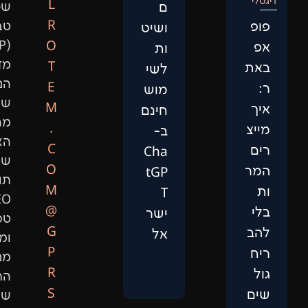
L
ם
שפה
R
טבעית
ושיט
(NLP),
O
ות
מדעי
T
לשי
הנתונים,
E
מוש
שיפור
M
חינם
מהירות
.
ב-
האתר,
C
Cha
שיווק
O
tGP
תוכן,
M
T
SEO
@
ישר
טכני
G
אל
ומיתוג.
P
מנועי
R
החיפוש
S
של