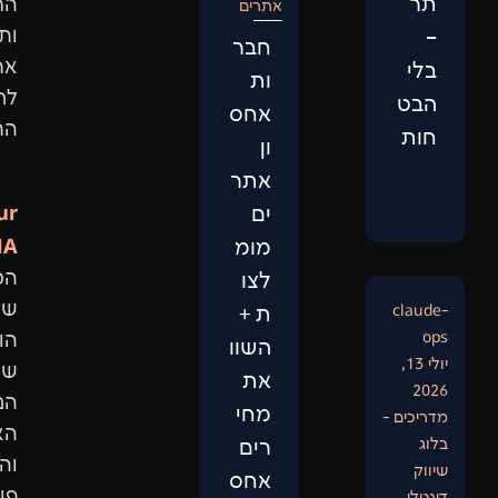
החיפוש
אתרים
ותביא
חבר
אתכם
ות
לראש
אחס
התוצאות.
ון
אתר
Our
ים
DNA:
מומ
המיקוד
לצו
שלנו
ת +
הוא
השוו
שיפור
את
הנראות
מחי
האורגנית
רים
והגדלת
אחס
פוטנציאל