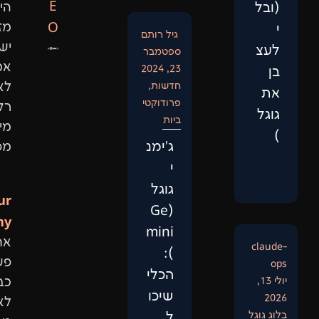
E
היום
O
מזהים
גיל רותם
ישויות
ספטמבר
אמיתיות,
23, 2024
חדשות
,
לא
פרודוקטי
רק
ביות
מילות
‏ג'ימנ
מפתח.
י
גוגל
Our
(Ge
Philosophy:
mini
אתר
):
פשוט
הכלי
כבר
שיכו
לא
ל