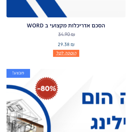
כם אדריכלות מקצועי ב WORD
34.90
₪
29.38
₪
הוספה לסל
מבצע!