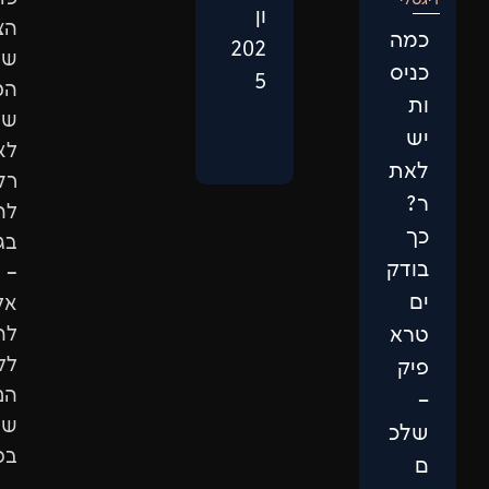
ון
הצמיחה
202
של
5
המותג
שלכם.
לא
רק
להופיע
בגוגל
–
אלא
להגיע
ללקוחות
הנכונים
שיבחרו
בכם.