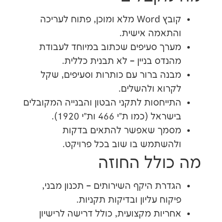
קובץ Word מלא ומוכן, פתוח לעריכה
אמה אישית.
ך סעיפים שכתוב במיוחד לעבודת
דס בניין – לא תבנית כללית.
ה ברור עם כותרות וסעיפים, שקל
וא ולהשלים.
יחסות לתקני הבטון והבנייה המקובלים
ל (כמו ת"י 466 ות"י 1920).
מך שאפשר להתאים בדקות
שתמש בו שוב בכל פרויקט.
ולל החוזה
רת היקף השירותים – תכנון מבני,
וח עליון ובדיקות תקניות.
יות מקצועית, כולל דרישה לרישיון