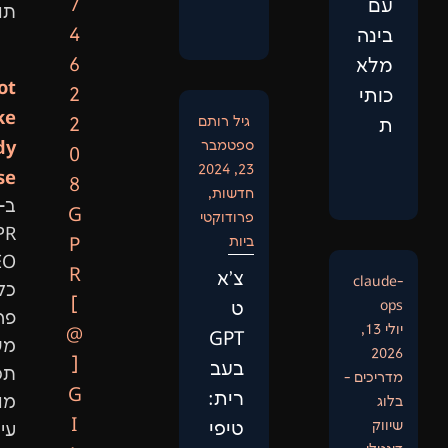
7
תוצאות.
4
6
Not
2
Like
גיל רותם
2
Anybody
ספטמבר
0
23, 2024
Else:
8
חדשות
,
ב-
G
פרודוקטי
GPR
ביות
P
SEO
R
צ'א
כל
[
ט
פרויקט
@
GPT
משלב
]
בעב
תכנות
G
רית:
מותאם,
I
טיפי
עיבוד