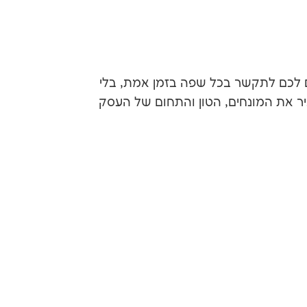
ים לכם לתקשר בכל שפה בזמן אמת, בלי
 מכונה גנרי ויבש, אנחנו ב-GPR Digital בונים סוכן שמכיר את המונחים, הטון והתחום של העסק