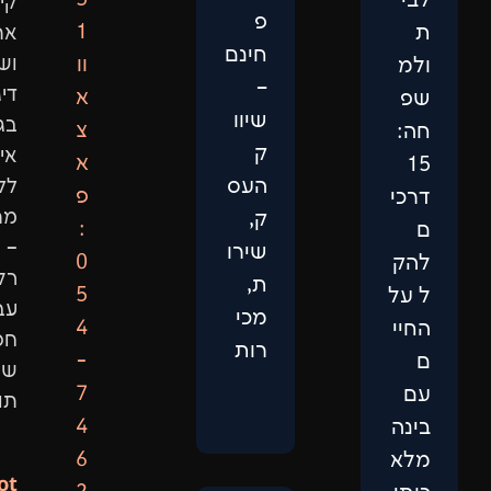
קידום
פ
1
אתרים
חינם
וו
ושיווק
–
דיגיטלי
א
שיוו
בגישה
צ
ק
אישית,
א
העס
ללא
פ
מתווכים
ק,
:
–
שירו
0
רק
ת,
5
עבודה
מכי
4
חכמה
רות
-
שמביאה
7
תוצאות.
4
6
Not