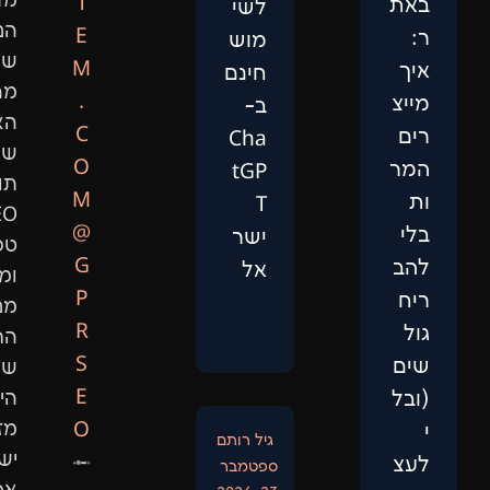
מדעי
T
לשי
הנתונים,
E
מוש
שיפור
M
חינם
מהירות
.
ב-
האתר,
C
Cha
שיווק
O
tGP
תוכן,
M
T
SEO
@
ישר
טכני
G
אל
ומיתוג.
P
מנועי
R
החיפוש
S
של
E
היום
O
מזהים
גיל רותם
ישויות
ספטמבר