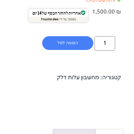
1,5
אחריות להחזר הכסף של 14 יום
מאומת על ידי
Trustindex
הוספה לסל
: מחשבון עלות דלק