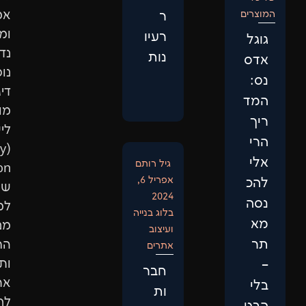
אמין
ר
ומוביל,
רעיו
נדרשת
נות
נוכחות
דיגיטלית
מותאמת
לישות
(Entity
גיל רותם
ptimization)
אפריל 6,
שתתאים
2024
למבנה
בלוג בנייה
מנועי
ועיצוב
החיפוש
אתרים
ותביא
חבר
אתכם
ות
לראש