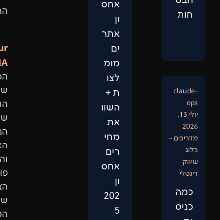
אחס
התוצאות.
ון
אתר
Our
ים
DNA:
מומ
המיקוד
לצו
שלנו
ת +
הוא
השוו
שיפור
את
הנראות
מחי
האורגנית
רים
והגדלת
אחס
פוטנציאל
ון
הצמיחה
202
של
5
המותג