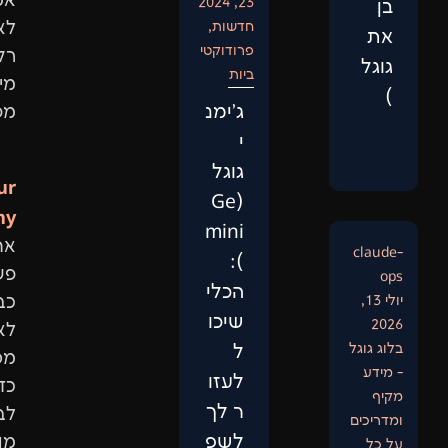
אמיתיות,
23, 2024
חדשות
,
לא
פרודוקטי
רק
ביות
מילות
‏ג'ימנ
מפתח.
י
גוגל
Our
(Ge
Philosophy:
mini
אתר
):
פשוט
הכלי
כבר
שיכו
לא
ל
מספיק.
לעזו
כדי
ר לך
לבנות
לשפ
מותג