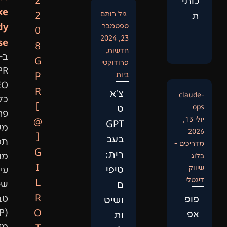
2
Like
גיל רותם
2
Anybody
ספטמבר
0
23, 2024
Else:
8
חדשות
,
ב-
G
פרודוקטי
GPR
ביות
P
SEO
R
צ'א
כל
[
ט
פרויקט
@
GPT
משלב
]
בעב
תכנות
G
רית:
מותאם,
I
טיפי
עיבוד
L
ם
שפה
R
טבעית
ושיט
(NLP),
O
ות